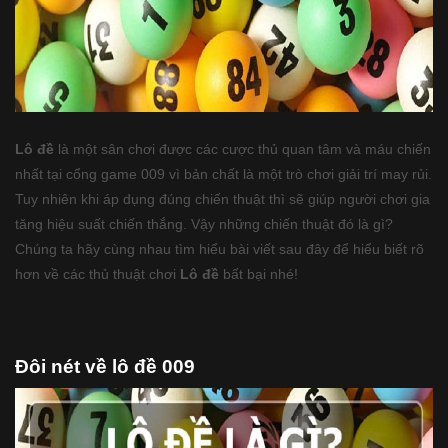
Lô đề
là một sân chơi được các cược thủ quan tâm và máu chiến
nhất tại cổng game 009 vì bản chất là một trò chơi giải trí may rủi.
Tuy nhiên khi áp dụng đúng chiến thuật thì sẽ giúp người chơi gia
tăng hiệu suất chiến thắng. Vậy những chiến thuật đó là gì?
Chúng ta hãy cùng nhau tìm hiểu bài viết sau đây để hiểu biết rõ
hơn về các thủ thuật chơi
Lô đề
bất bại nhé!
Đôi nét về lô đề 009