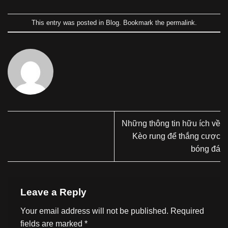
This entry was posted in
Blog
. Bookmark the
permalink
.
Những thông tin hữu ích về
Kèo rung để thắng cược
bóng đá
Leave a Reply
Your email address will not be published.
Required
fields are marked
*