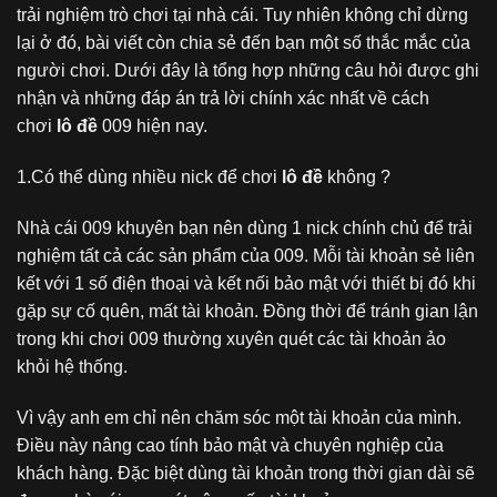
trải nghiệm trò chơi tại nhà cái. Tuy nhiên không chỉ dừng
lại ở đó, bài viết còn chia sẻ đến bạn một số thắc mắc của
người chơi. Dưới đây là tổng hợp những câu hỏi được ghi
nhận và những đáp án trả lời chính xác nhất về cách
chơi
lô đề
009 hiện nay.
1.Có thể dùng nhiều nick để chơi
lô đề
không ?
Nhà cái 009 khuyên bạn nên dùng 1 nick chính chủ để trải
nghiệm tất cả các sản phẩm của 009. Mỗi tài khoản sẻ liên
kết với 1 số điện thoại và kết nối bảo mật với thiết bị đó khi
gặp sự cố quên, mất tài khoản. Đồng thời để tránh gian lận
trong khi chơi 009 thường xuyên quét các tài khoản ảo
khỏi hệ thống.
Vì vậy anh em chỉ nên chăm sóc một tài khoản của mình.
Điều này nâng cao tính bảo mật và chuyên nghiệp của
khách hàng. Đặc biệt dùng tài khoản trong thời gian dài sẽ