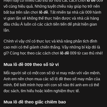
Hiện nay có nhiều cao thủ sở hữu các cách chơi
lô đề
009
vô cùng hiệu quả. Những tuyệt chiêu này giúp họ trở nên
bất bại trên sân chơi
lô đề
. Tất nhiên tại nhà cái 009 hành
vi gian lận sẽ không thể thực hiện được và nhà cái hàng
đầu châu Á luôn có các cách tiên tiến để phát hiện gian
lận.
Chính vì vậy chỉ có thực lực và khả năng phân tích đỉnh
cao mới có thể giành chiến thắng. Vậy những bí kíp đó là
gì? Cùng học theo các cách chơi
lô đề
009 từ cao thủ nhé!
Mua lô đề 009 theo số tử vi
Mỗi người sẽ có một con số tử vi may mắn với vận mệnh.
Anh em nên chọn mua các số lô đề theo số may mắn của
mình. Để biết mình hợp với con số nào thì anh em có thể
đọc sách, tìm hiểu hoặc kiểm nghiệm thực tế.
Mua lô đề theo giấc chiêm bao