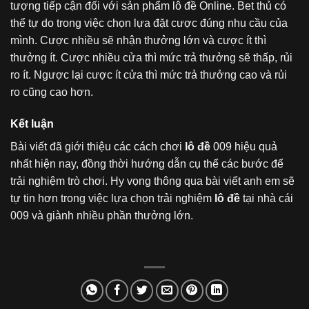
tượng tiếp cận đối với sản phẩm lô đề Online. Bet thủ có
thể tự do trong việc chọn lựa đặt cược đúng nhu cầu của
mình. Cược nhiều sẽ nhận thưởng lớn và cược ít thì
thưởng ít. Cược nhiều cửa thì mức trả thưởng sẽ thấp, rủi
ro ít. Ngược lại cược ít cửa thì mức trả thưởng cao và rủi
ro cũng cao hơn.
Kết luận
Bài viết đã giới thiệu các cách chơi
lô đề
009 hiệu quả
nhất hiện nay, đồng thời hướng dẫn cụ thể các bước để
trải nghiệm trò chơi. Hy vọng thông qua bài viết anh em sẽ
tự tin hơn trong việc lựa chọn trải nghiệm
lô đề
tại nhà cái
009 và giành nhiều phần thưởng lớn.