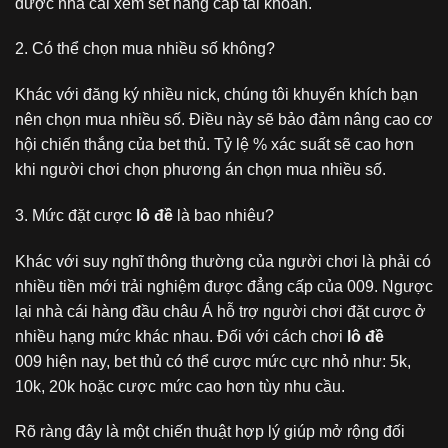
được nhà cái xem sét nâng cấp tài khoản.
2. Có thể chọn mua nhiều số không?
Khác với đăng ký nhiều nick, chúng tôi khuyến khích bạn
nên chọn mua nhiều số. Điều này sẽ bảo đảm nâng cao cơ
hội chiến thắng của bet thủ. Tỷ lệ % xác suất sẽ cao hơn
khi người chơi chọn phương án chọn mua nhiều số.
3. Mức đặt cược
lô đề
là bao nhiêu?
Khác với suy nghĩ thông thường của người chơi là phải có
nhiều tiền mới trải nghiệm được đẳng cấp của 009. Ngược
lại nhà cái hàng đầu châu Á hỗ trợ người chơi đặt cược ở
nhiều hạng mức khác nhau. Đối với cách chơi
lô đề
009 hiện nay, bet thủ có thể cược mức cực nhỏ như: 5k,
10k, 20k hoặc cược mức cao hơn tùy nhu cầu.
Rõ ràng đây là một chiến thuật hợp lý giúp mở rộng đối