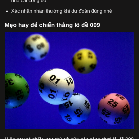
nhà cái công bố
Xác nhận nhận thưởng khi dự đoán đúng nhé
Mẹo hay để chiến thắng lô đề 009