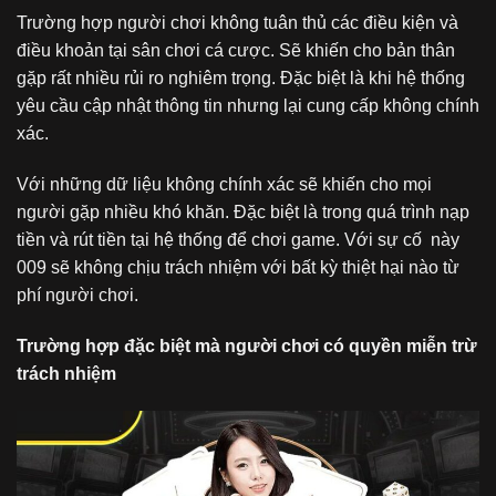
Trường hợp người chơi không tuân thủ các điều kiện và
điều khoản tại sân chơi cá cược. Sẽ khiến cho bản thân
gặp rất nhiều rủi ro nghiêm trọng. Đặc biệt là khi hệ thống
yêu cầu cập nhật thông tin nhưng lại cung cấp không chính
xác.
Với những dữ liệu không chính xác sẽ khiến cho mọi
người gặp nhiều khó khăn. Đặc biệt là trong quá trình nạp
tiền và rút tiền tại hệ thống để chơi game. Với sự cố này
009 sẽ không chịu trách nhiệm với bất kỳ thiệt hại nào từ
phí người chơi.
Trường hợp đặc biệt mà người chơi có quyền miễn trừ
trách nhiệm