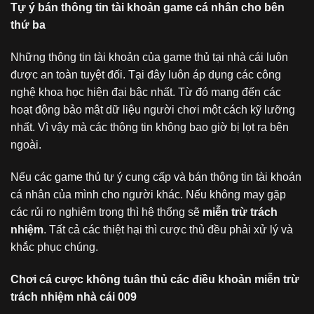
Tự ý bán thông tin tài khoản game cá nhân cho bên
thứ ba
Những thông tin tài khoản của game thủ tại nhà cái luôn
được an toàn tuyệt đối. Tại đây luôn áp dụng các công
nghệ khoa học hiện đại bậc nhất. Từ đó mang đến các
hoạt động bảo mật dữ liệu người chơi một cách kỹ lưỡng
nhất. Vì vậy mà các thông tin không bao giờ bị lọt ra bên
ngoài.
Nếu các game thủ tự ý cung cấp và bán thông tin tài khoản
cá nhân của mình cho người khác. Nếu không may gặp
các rủi ro nghiêm trọng thì hệ thống sẽ
miễn trừ trách
nhiệm
. Tất cả các thiệt hại thì cược thủ đều phải xử lý và
khắc phục chúng.
Chơi cá cược không tuân thủ các điều khoản miễn trừ
trách nhiệm nhà cái 009