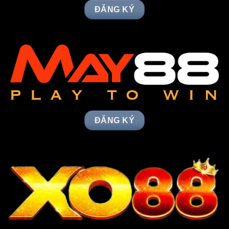
ĐĂNG KÝ
ĐĂNG KÝ