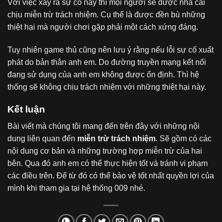
Với việc xảy ra sự cố này thì mọi người sẽ được nhà cái
chịu miễn trừ trách nhiệm. Cụ thể là được đền bù những
thiệt hại mà người chơi gặp phải một cách xứng đáng.
Tuy nhiên game thủ cũng nên lưu ý rằng nếu lỗi sự cố xuất
phát do bản thân anh em. Do đường truyền mạng kết nối
đang sử dụng của anh em không được ổn định. Thì hệ
thống sẽ không chịu trách nhiệm với những thiệt hại này.
Kết luận
Bài viết mà chúng tôi mang đến trên đây với những nội
dung liên quan đến
miễn trừ trách nhiệm
. Sẽ gồm có các
nội dung cơ bản và những trường hợp miễn trừ của hai
bên. Qua đó anh em có thể thực hiện tốt và tránh vi phạm
các điều trên. Để từ đó có thể bảo vệ tốt nhất quyền lợi của
mình khi tham gia tại hệ thống 009 nhé.