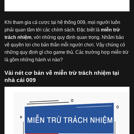
Khi tham gia cá cược tại hệ thống 009, mọi người luôn
phải quan tâm tới các chính sách. Đặc biệt là
miễn trừ
trách nhiệm
, với những quy định quan trọng. Nhằm bảo
vệ quyền lợi cho bản thân mỗi người chơi. Vậy chúng có
những quy định gì cho game thủ. Các trường hợp miễn trừ
là gồm những hành vi nào?
Vài nét cơ bản về miễn trừ trách nhiệm tại
nhà cái 009