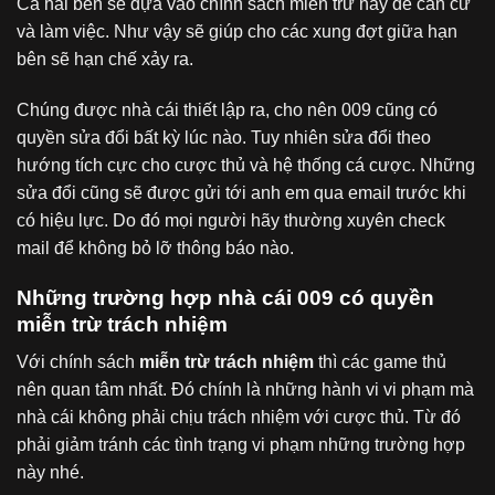
Cả hai bên sẽ dựa vào chính sách miễn trừ này để căn cứ
và làm việc. Như vậy sẽ giúp cho các xung đợt giữa hạn
bên sẽ hạn chế xảy ra.
Chúng được nhà cái thiết lập ra, cho nên
009
cũng có
quyền sửa đổi bất kỳ lúc nào. Tuy nhiên sửa đổi theo
hướng tích cực cho cược thủ và hệ thống cá cược. Những
sửa đổi cũng sẽ được gửi tới anh em qua email trước khi
có hiệu lực. Do đó mọi người hãy thường xuyên check
mail để không bỏ lỡ thông báo nào.
Những trường hợp nhà cái 009 có quyền
miễn trừ trách nhiệm
Với chính sách
miễn trừ trách nhiệm
thì các game thủ
nên quan tâm nhất. Đó chính là những hành vi vi phạm mà
nhà cái không phải chịu trách nhiệm với cược thủ. Từ đó
phải giảm tránh các tình trạng vi phạm những trường hợp
này nhé.