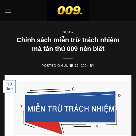
Skip
to
content
BLOG
Chính sách miễn trừ trách nhiệm
mà tân thủ 009 nên biết
POSTED ON
JUNE 12, 2024
BY
12
Jun