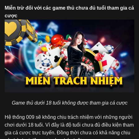
Miễn trừ đối với các game thủ chưa đủ tuổi tham gia cá
cược
Game thủ dưới 18 tuổi không được tham gia cá cược
Hệ thống 009 sẽ không chịu trách nhiệm với những người
chơi dưới 18 tuổi. Vì đây là độ tuổi chưa đủ điều kiện tham
gia cá cược trực tuyến. Đồng thời chưa có khả năng chịu