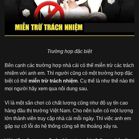
Trường hợp đặc biệt
Bên cạnh các trường hợp nhà cái có thể miễn trừ các trách
nhiệm với anh em. Thì người cũng có một trường hợp đặc
biệt có thể
miễn trừ trách nhiệm
. Cụ thể là như thế nào thì
mọi người hãy xem qua nội dung sau.
Vì là một sân chơi có chất lượng cũng như độ uy tín cao
hàng đầu thị trường Việt Nam. Cho nên luôn có một lượng
lớn thành viên truy cập nhà cái mỗi ngày. Thì việc anh em
gặp sự cố lỗi do hệ thống cũng sẽ thi thoảng xảy ra.