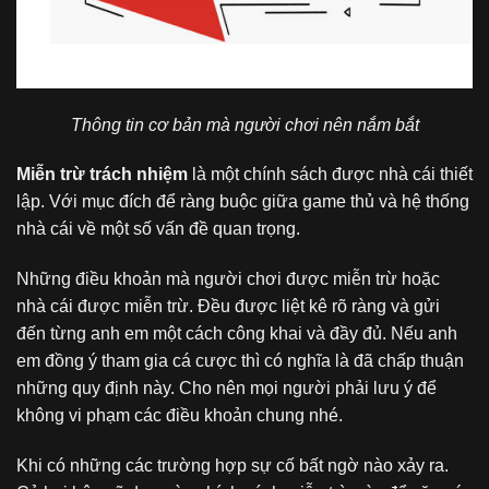
Thông tin cơ bản mà người chơi nên nắm bắt
Miễn trừ trách nhiệm
là một chính sách được nhà cái thiết
lập. Với mục đích để ràng buộc giữa game thủ và hệ thống
nhà cái về một số vấn đề quan trọng.
Những điều khoản mà người chơi được miễn trừ hoặc
nhà cái được miễn trừ. Đều được liệt kê rõ ràng và gửi
đến từng anh em một cách công khai và đầy đủ. Nếu anh
em đồng ý tham gia cá cược thì có nghĩa là đã chấp thuận
những quy định này. Cho nên mọi người phải lưu ý để
không vi phạm các điều khoản chung nhé.
Khi có những các trường hợp sự cố bất ngờ nào xảy ra.