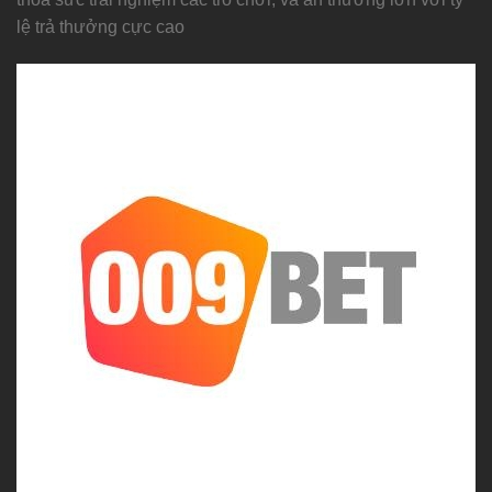
lệ trả thưởng cực cao