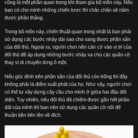
cũng là một phần quan trọng khi tham gia bộ môn này. Nếu
bạn có cho mình những chiến lược thì chắc chắn sẽ nắm
được phần thắng.
Trong bộ môn này, chiến thuật quan trọng nhất là bạn phải
sử dụng các bước nhảy dài sao cho sang được phần sân
của đối thủ. Ngoài ra, người chơi nên căn cứ vào vị trí của
đối thủ để áp dụng những bước nhảy xa cho các quân cờ
thay vì di chuyển từng ô một.
Nếu góc đính trên phần sân của đối thủ còn trống thì đây
không phải là điểm xuất phát của họ. Như vậy, người chơi
có thể tự xây dựng cây cầu cho mình ở giữa hai đầu đối
diện. Tuy nhiên, nếu đối thủ đã chiếm được gần hết phần
đất của mình thì bạn nên sử dụng các quân cờ nối để
thuận tiện tiến lên về đích.