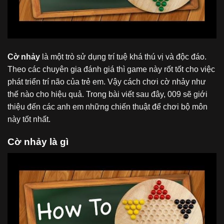
Cờ nhảy
là một trò sử dụng trí tuệ khá thú vị và độc đáo.
Theo các chuyên gia đánh giá thì game này rốt tốt cho việc
phát triển trí não của trẻ em. Vậy cách chơi cờ nhảy như
thế nào cho hiệu quả. Trong bài viết sau đây, 009 sẽ giới
thiệu đến các anh em những chiến thuật để chơi bộ môn
này tốt nhất.
Cờ nhảy là gì