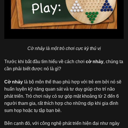
Cờ nhảy là một trò chơi cực kỳ thú vị
Trước khi bắt đầu tìm hiểu về cách chơi
cờ nhảy
, chúng ta
cần phải biết được nó là gì?
Cờ nhảy
là bộ môn thể thao phù hợp với trẻ em bởi nó sẽ
huấn luyện kỹ năng quan sát và tư duy giúp cho trí não
phát triển. Trò chơi này có sự góp mặt khoảng từ 2 đến 6
người tham gia, rất thích hợp cho những dịp khi gia đình
sum họp hoặc tụ tập bạn bè.
Bên cạnh đó, với công nghệ phát triển hiện đại như ngày