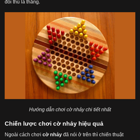
đối thủ là thắng.
Hướng dẫn chơi cờ nhảy chi tiết nhất
Chiến lược chơi cờ nhảy hiệu quả
Ngoài cách chơi
cờ nhảy
đã nói ở trên thì chiến thuật