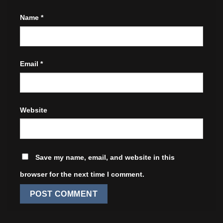
Name
*
Email
*
Website
Save my name, email, and website in this
browser for the next time I comment.