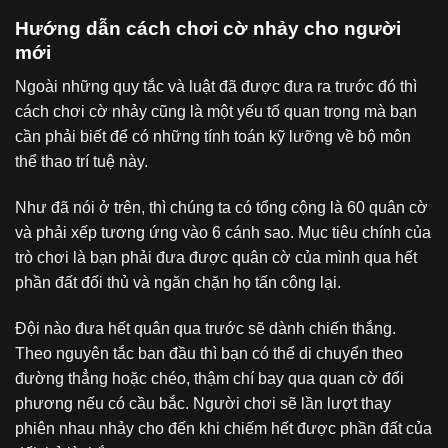
Hướng dẫn cách chơi cờ nhảy cho người
mới
Ngoài những quy tắc và luật đã được đưa ra trước đó thì
cách chơi cờ nhảy cũng là một yếu tố quan trọng mà bạn
cần phải biết để có những tính toán kỹ lưỡng về bộ môn
thể thao trí tuệ này.
Như đã nói ở trên, thì chúng ta có tổng cộng là 60 quân cờ
và phải xếp tương ứng vào 6 cánh sao. Mục tiêu chính của
trò chơi là bạn phải đưa được quân cờ của mình qua hết
phần đất đối thủ và ngăn chặn họ tấn công lại.
Đội nào đưa hết quân qua trước sẽ dành chiến thắng.
Theo nguyên tắc ban đầu thì bạn có thể di chuyển theo
đường thẳng hoặc chéo, thậm chí bay qua quan cờ đối
phương nếu có cầu bắc. Người chơi sẽ lần lượt thay
phiên nhau nhảy cho đến khi chiếm hết được phần đất của