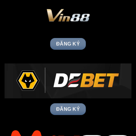
ĐĂNG KÝ
ĐĂNG KÝ