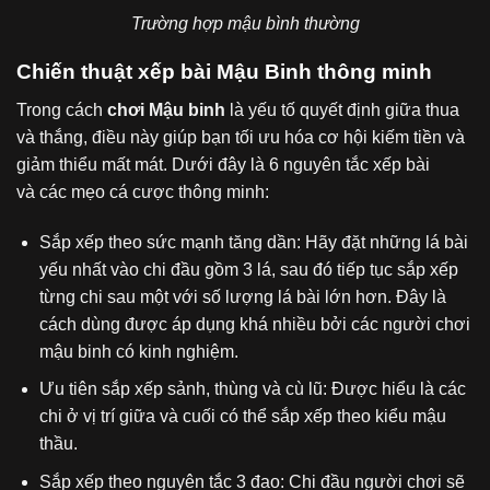
Trường hợp mậu bình thường
Chiến thuật xếp bài Mậu Binh thông minh
Trong cách
chơi Mậu binh
là yếu tố quyết định giữa thua
và thắng, điều này giúp bạn tối ưu hóa cơ hội kiếm tiền và
giảm thiểu mất mát. Dưới đây là 6 nguyên tắc xếp bài
và
các mẹo cá cược
thông minh:
Sắp xếp theo sức mạnh tăng dần: Hãy đặt những lá bài
yếu nhất vào chi đầu gồm 3 lá, sau đó tiếp tục sắp xếp
từng chi sau một với số lượng lá bài lớn hơn. Đây là
cách dùng được áp dụng khá nhiều bởi các người chơi
mậu binh có kinh nghiệm.
Ưu tiên sắp xếp sảnh, thùng và cù lũ: Được hiểu là các
chi ở vị trí giữa và cuối có thể sắp xếp theo kiểu mậu
thầu.
Sắp xếp theo nguyên tắc 3 đao: Chi đầu người chơi sẽ