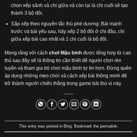
chọn xếp sảnh và chi giữa và còn lại là chi cuối sẽ tạo
thành 3 bộ đôi.
Sắp xếp theo nguyên tắc thú phé dương: Bài mạnh
trước và bài yếu sau, hãy xếp 2 bộ đôi ở chi đầu, chi
giữa xếp bài cao nhất và 1 chi cuối là bộ đôi.
Mong rằng với cách
chơi Mậu binh
được tổng hợp từ cao
thủ sau đây sẽ là thông tin cần thiết để người chơi rèn
luyện và tham gia trò chơi mậu binh tự tin hơn. Đừng quên
áp dụng những mẹo chơi và cách xếp bài thông minh để
trở thành người chiến thắng trong game bài thú vị này.
This entry was posted in
Blog
. Bookmark the
permalink
.