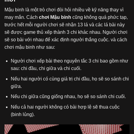
Mậu binh là một trò chơi đòi hỏi nhiều về kỹ năng thay vì
may mắn. Cách
chơi Mậu binh
cũng không quá phức tạp,
trước hết mỗi người chơi sẽ nhận 13 lá và các lá bài này
sẽ được game thủ xếp thành 3 chi khác nhau. Người chơi
sẽ so bài với nhau để xác định người thắng cuộc. và cách
chơi mậu binh như sau:
Người chơi xếp bài theo nguyên tắc 3 chi bao gồm như
sau: chi đầu, chi giữa và chi cuối.
Nếu hai người có cùng giá trị chi đầu, họ sẽ so sánh chi
giữa.
Nếu chi giữa cũng giống nhau, họ sẽ so sánh chi cuối.
Nếu cả hai người không có bài hợp lệ sẽ thua cuộc
(binh lủng).