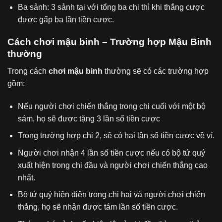
Ba sảnh: 3 sảnh tại với tổng ba chi thì khi thắng cược
được gấp ba lần tiền cược.
Cách chơi mậu binh – Trường hợp Mậu Binh
thường
Trong cách
chơi mậu binh
thường sẽ có các trường hợp
gồm:
Nếu người chơi chiến thắng trong chi cuối với một bộ
sám, họ sẽ được tặng 3 lần số tiền cược
Trong trường hợp chi 2, sẽ có hai lần số tiền cược về ví.
Người chơi nhận 4 lần số tiền cược nếu có bộ tứ quý
xuất hiện trong chi đầu và người chơi chiến thắng cao
nhất.
Bộ tứ quý hiện diện trong chi hai và người chơi chiến
thắng, họ sẽ nhận được tám lần số tiền cược.