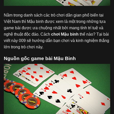
Nằm trong danh sách các trò chơi dân gian phổ biến tại
Việt Nam thì Mậu binh được xem là một trong những tựa
game bài được ưa chuộng nhất bởi mang tính trí tuệ và
nghệ thuật độc đáo. Cách
chơi Mậu binh
thế nào? Tại bài
viết này
009
sẽ hướng dẫn bạn chơi và kinh nghiệm thắng
lớn trong trò chơi này.
Nguồn gốc game bài Mậu Binh