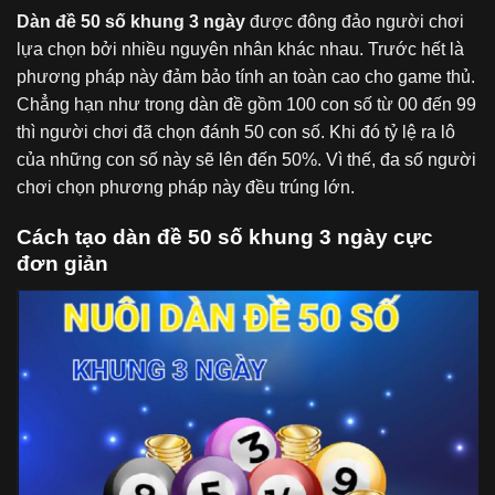
Dàn đề 50 số khung 3 ngày
được đông đảo người chơi
lựa chọn bởi nhiều nguyên nhân khác nhau. Trước hết là
phương pháp này đảm bảo tính an toàn cao cho game thủ.
Chẳng hạn như trong dàn đề gồm 100 con số từ 00 đến 99
thì người chơi đã chọn đánh 50 con số. Khi đó tỷ lệ ra lô
của những con số này sẽ lên đến 50%. Vì thế, đa số người
chơi chọn phương pháp này đều trúng lớn.
Cách tạo dàn đề 50 số khung 3 ngày cực
đơn giản