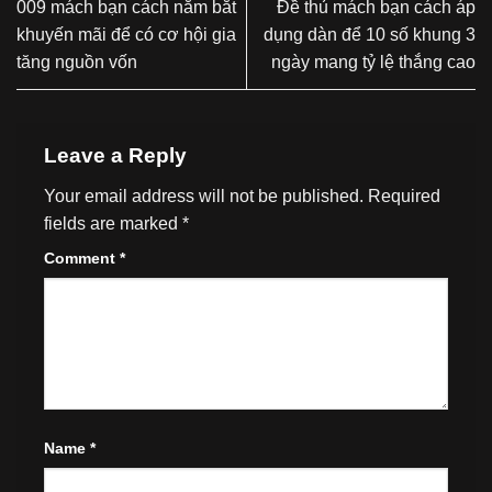
009 mách bạn cách nắm bắt
Đề thủ mách bạn cách áp
khuyến mãi để có cơ hội gia
dụng dàn để 10 số khung 3
tăng nguồn vốn
ngày mang tỷ lệ thắng cao
Leave a Reply
Your email address will not be published.
Required
fields are marked
*
Comment
*
Name
*