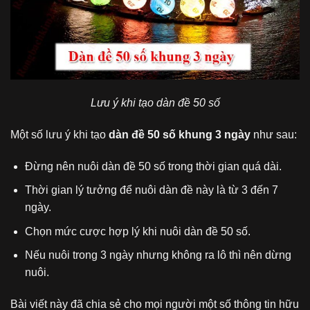
Lưu ý khi tạo dàn đề 50 số
Một số lưu ý khi tạo
dàn đề 50 số khung 3 ngày
như sau:
Đừng nên nuôi dàn đề 50 số trong thời gian quá dài.
Thời gian lý tưởng để nuôi dàn đề này là từ 3 đến 7
ngày.
Chọn mức cược hợp lý khi nuôi dàn đề 50 số.
Nếu nuôi trong 3 ngày nhưng không ra lô thì nên dừng
nuôi.
Bài viết này đã chia sẻ cho mọi người một số thông tin hữu