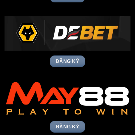
ĐĂNG KÝ
ĐĂNG KÝ