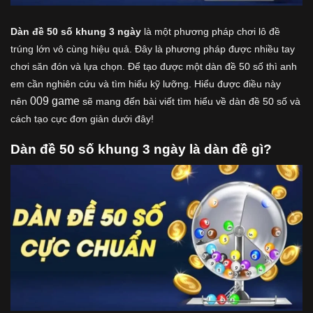
Dàn đề 50 số khung 3 ngày
là một phương pháp chơi lô đề
trúng lớn vô cùng hiệu quả. Đây là phương pháp được nhiều tay
chơi săn đón và lựa chọn. Để tạo được một dàn đề 50 số thì anh
em cần nghiên cứu và tìm hiểu kỹ lưỡng. Hiểu được điều này
009 game
nên
sẽ mang đến bài viết tìm hiểu về dàn đề 50 số và
cách tạo cực đơn giản dưới đây!
Dàn đề 50 số khung 3 ngày là dàn đề gì?