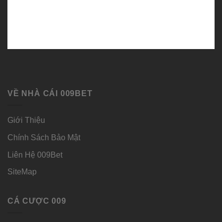
VỀ NHÀ CÁI 009BET
Giới Thiệu
Chính Sách Bảo Mật
Liên Hệ 009Bet
SiteMap
CÁ CƯỢC 009