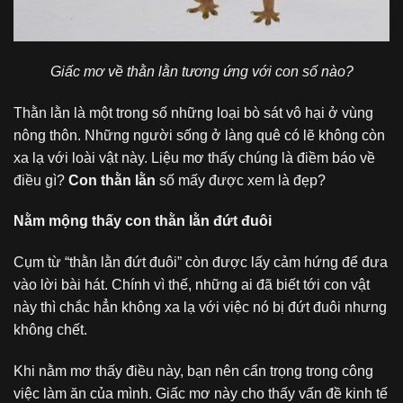
Giấc mơ về thằn lằn tương ứng với con số nào?
Thằn lằn là một trong số những loại bò sát vô hại ở vùng
nông thôn. Những người sống ở làng quê có lẽ không còn
xa lạ với loài vật này. Liệu mơ thấy chúng là điềm báo về
điều gì?
Con thằn lằn
số mấy
được xem là đẹp?
Nằm mộng thấy con thằn lằn đứt đuôi
Cụm từ “thằn lằn đứt đuôi” còn được lấy cảm hứng để đưa
vào lời bài hát. Chính vì thế, những ai đã biết tới con vật
này thì chắc hẳn không xa lạ với việc nó bị đứt đuôi nhưng
không chết.
Khi nằm mơ thấy điều này, bạn nên cẩn trọng trong công
việc làm ăn của mình. Giấc mơ này cho thấy vấn đề kinh tế