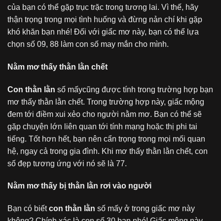
của bạn có thể gặp trục trặc trong tương lai. Vì thế, hãy
thận trọng trong mọi tình huống và đừng nản chí khi gặp
khó khăn bạn nhé! Đối với giấc mơ này, bạn có thể lựa
chọn số 09, 88 làm con số may mắn cho mình.
Nằm mơ thấy thằn lằn chết
Con thằn lằn
số mấycũng được tính trong trường hợp bạn
mơ thấy thằn lằn chết. Trong trường hợp này, giấc mộng
đem tới điềm xui xẻo cho người nằm mơ. Bạn có thể sẽ
gặp chuyện lớn liên quan tới tính mạng hoặc thị phi tai
tiếng. Tốt hơn hết, bạn nên cẩn trọng trong mọi mối quan
hệ, ngay cả trong gia đình. Khi mơ thấy thằn lằn chết, con
số đẹp tương ứng với nó sẽ là 77.
Nằm mơ thấy bị thằn lằn rơi vào người
Bạn có biết
con thằn lằn
số mấy ở trong giấc mơ này
không? Chính xác là con số 30 bạn nhé! Giấc mộng này