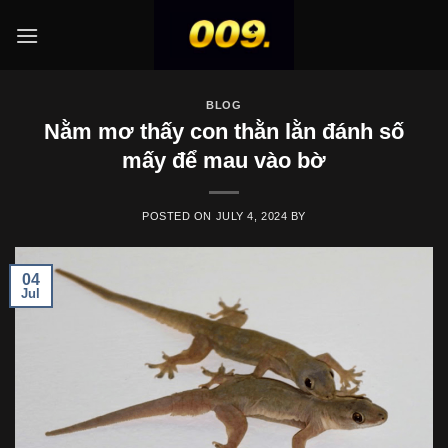
Skip
to
content
BLOG
Nằm mơ thấy con thằn lằn đánh số
mấy để mau vào bờ
POSTED ON
JULY 4, 2024
BY
04
Jul