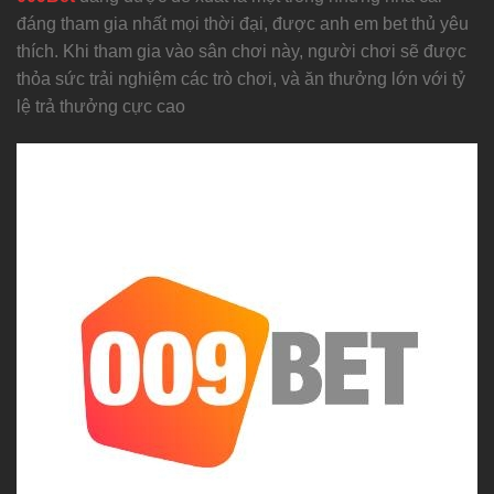
đáng tham gia nhất mọi thời đại, được anh em bet thủ yêu
thích. Khi tham gia vào sân chơi này, người chơi sẽ được
thỏa sức trải nghiệm các trò chơi, và ăn thưởng lớn với tỷ
lệ trả thưởng cực cao